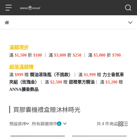
滿額現折
滿
$1,500
折
$100
｜ 滿
$3,000
折
$250
｜ 滿
$5,000
折
$700
超值滿額贈
滿
$999
贈
精油滾珠瓶（不挑款）
｜ 滿
$1,999
贈
力士香氛車
夾組（玫瑰金）
｜ 滿
$2,500
贈
甜橙單方精油
｜ 滿
$3,200
贈
ANNA擴香飾品
買膠囊機禮盒贈沐林時光
預設排序
所有篩選條件
共 4 件商品