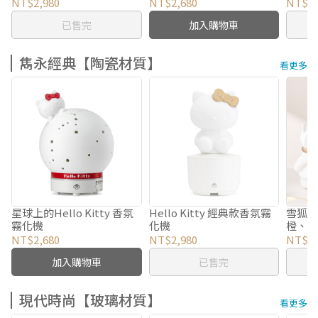
瓶）
NT$2,980
NT$2,680
NT$2,
已售完
加入購物車
雋永經典【陶瓷材質】
看更多
星球上的Hello Kitty 香氛
Hello Kitty 經典款香氛霧
雪狐
霧化機
化機
橙、醒
瓶）
NT$2,680
NT$2,980
NT$2,
加入購物車
已售完
現代時尚【玻璃材質】
看更多