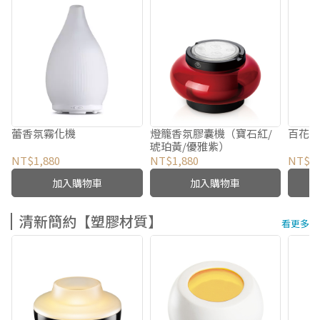
蕾香氛霧化機
燈籠香氛膠囊機（寶石紅/
百花
琥珀黃/優雅紫）
NT$1,880
NT$1,880
NT$1,
加入購物車
加入購物車
清新簡約【塑膠材質】
看更多