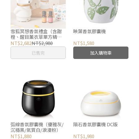
雪狐冥想香氛禮盒（含甜
映葉香氛膠囊機
橙、醒目薰衣草單方精油2
瓶）
NT$2,682
NT$2,980
NT$1,580
已售完
加入購物車
弧線香氛膠囊機（優雅灰/
隕石香氛膠囊機 DC版
沉穩黑/氣質白/浪漫粉）
NT$1,880
NT$1,980