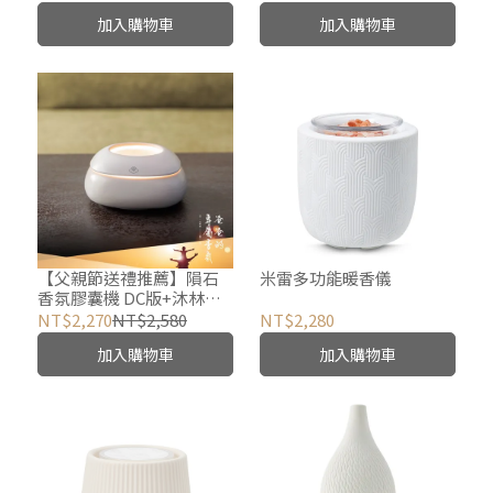
加入購物車
加入購物車
【父親節送禮推薦】隕石
米雷多功能暖香儀
香氛膠囊機 DC版+沐林時
光香氛膠囊蠟+任選一顆香
NT$2,270
NT$2,580
NT$2,280
氛膠囊蠟
加入購物車
加入購物車