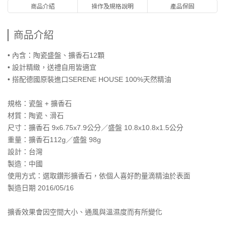
商品介紹
操作及規格說明
產品保固
商品介紹
• 內含：陶瓷盛盤、擴香石12顆
• 設計精緻，送禮自用皆適宜
• 搭配德國原裝進口SERENE HOUSE 100%天然精油
規格：瓷盤 + 擴香石
材質：陶瓷、滑石
尺寸：擴香石 9x6.75x7.9公分／盛盤 10.8x10.8x1.5公分
重量：擴香石112g／盛盤 98g
設計：台灣
製造：中國
使用方式：選取鑽形擴香石，依個人喜好酌量滴精油於表面
製造日期 2016/05/16
擴香效果會因空間大小、通風與溫濕度而有所變化