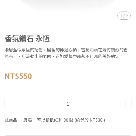
1
/
2
香氛鑽石 永恆
漸層藍似永恆的記憶，幽幽的傳遞心情；當精油滴在幾何鑽形的香
氛石上，所流動出的氣味，正如愛情中那永不止息的美好約定。
NT$550
此商品 「 最高 」可以折抵紅利
30
點 (約等於
NT$30
)