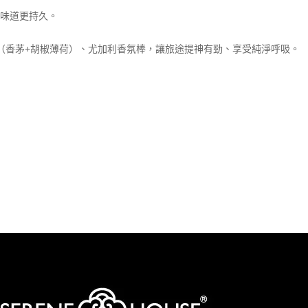
，味道更持久。
新（香茅+胡椒薄荷）、尤加利香氛棒，讓旅途提神有勁、享受純淨呼吸。