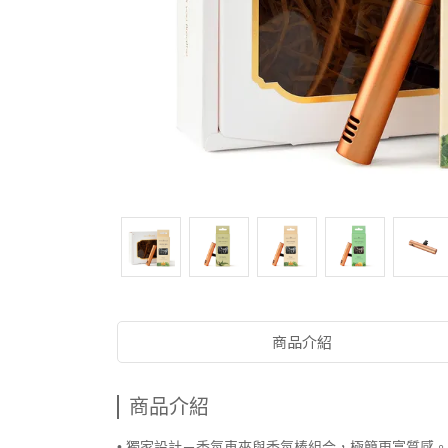
商品介紹
商品介紹
• 獨家設計－香氛車夾與香氛棒組合，極簡更富質感。