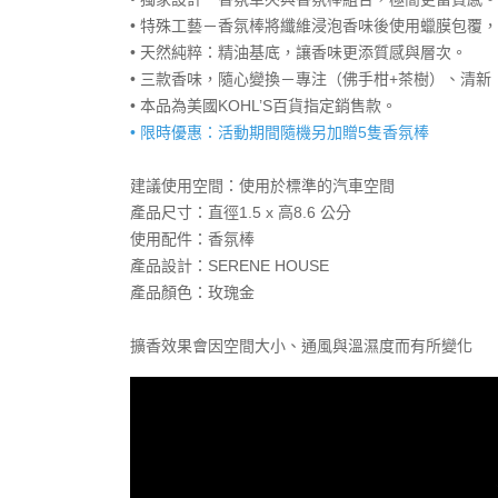
• 特殊工藝－香氛棒將纖維浸泡香味後使用蠟膜包覆
• 天然純粹：精油基底，讓香味更添質感與層次。
• 三款香味，隨心變換－專注（佛手柑+茶樹）、清
• 本品為美國KOHL’S百貨指定銷售款。
• 限時優惠：活動期間隨機另加贈5隻香氛棒
建議使用空間：使用於標準的汽車空間
產品尺寸：直徑1.5 x 高8.6 公分
使用配件：香氛棒
產品設計：SERENE HOUSE
產品顏色：玫瑰金
擴香效果會因空間大小、通風與溫濕度而有所變化