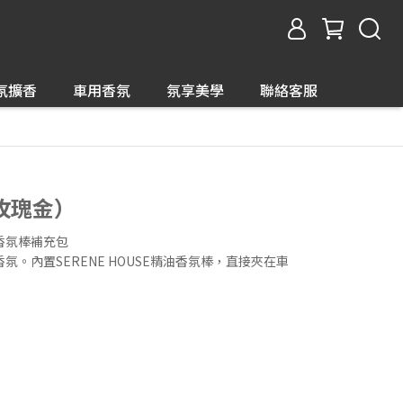
氛擴香
車用香氛
氛享美學
聯絡客服
玫瑰金）
香氛棒補充包
。內置SERENE HOUSE精油香氛棒，直接夾在車