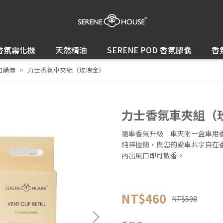
香氛霧化機
天然精油
SERENE POD 香氛膠囊
香
加購價
力士香氛車夾組（玫瑰金）
力士香氛車夾組（
隨車香氣升級｜車夾附一盒車用
純粹極簡，與您的愛車共享自在香氛
內出風口即可散香。
NT$460
NT$598