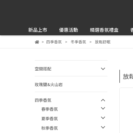
新品上市
優惠活動
精選香氛禮盒
四季香氛
冬季香氛
放鬆舒眠
空間搭配
放
玫瑰鹽&火山岩
四季香氛
春季香氛
夏季香氛
秋季香氛