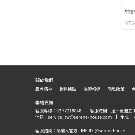
甜橙單
NT$
關於我們
品牌精神
銷售據點
媒體報導
隱私政策
聯絡資訊
客服專線：02 77218848
客服時間：週一至週五 10:00
信箱：service_tw@serene-house.com
地址：台
客服諮詢：請加入官方 LINE ID  @serenehouse