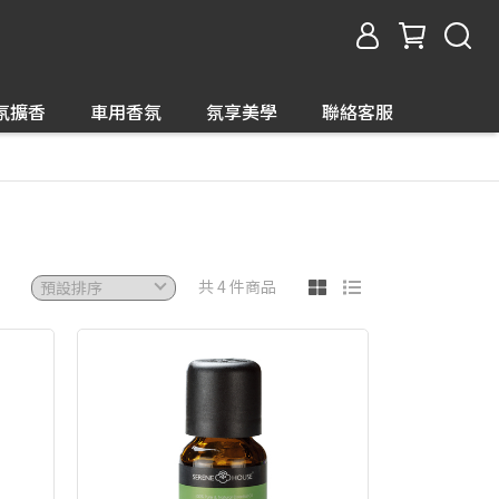
氛擴香
車用香氛
氛享美學
聯絡客服
共 4 件商品